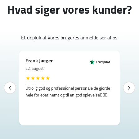
Hvad siger vores kunder?
Et udpluk af vores brugeres anmeldelser af os.
Frank Jaeger
Mi
Mi
Gr
He
Su
Ma
lot
lot
lot
lot
lot
Trustpilot
22. august
12.
15.
24.
12.
30.
12.
★
★
★
★
★
Utrolig god og professionel personale de gjorde
hele forløbet nemt og til en god oplevelse👌🏼😊