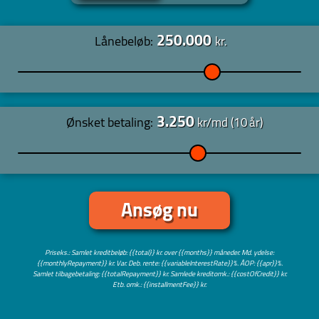
Lånebeløb:
kr.
3.250
Ønsket betaling:
kr/md (
år)
Ansøg nu
Priseks.: Samlet kreditbeløb: {{total}} kr. over {{months}} måneder. Md. ydelse:
{{monthlyRepayment}} kr. Var. Deb. rente: {{variableInterestRate}}%. ÅOP: {{apr}}%.
Samlet tilbagebetaling: {{totalRepayment}} kr. Samlede kreditomk.: {{costOfCredit}} kr.
Etb. omk.: {{installmentFee}} kr.