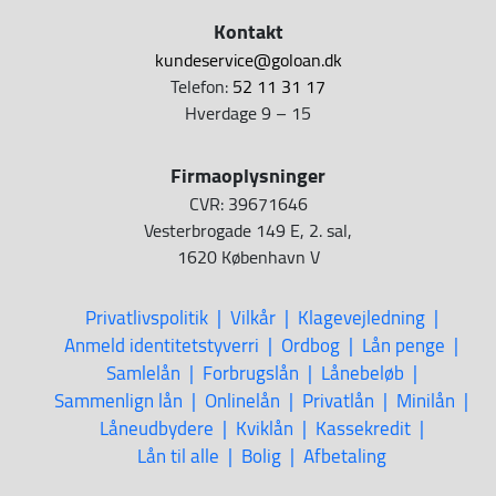
Kontakt
kundeservice@goloan.dk
Telefon:
52 11 31 17
Hverdage 9 – 15
Firmaoplysninger
CVR: 39671646
Vesterbrogade 149 E, 2. sal,
1620 København V
Privatlivspolitik
Vilkår
Klagevejledning
Anmeld identitetstyverri
Ordbog
Lån penge
Samlelån
Forbrugslån
Lånebeløb
Sammenlign lån
Onlinelån
Privatlån
Minilån
Låneudbydere
Kviklån
Kassekredit
Lån til alle
Bolig
Afbetaling