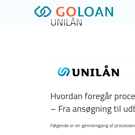
Videre
til
UNILÅN
indhold
Hvordan foregår proce
– Fra ansøgning til ud
Følgende er en gennemgang af processen f