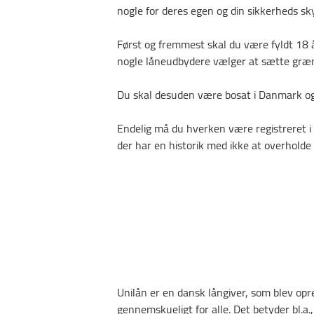
nogle for deres egen og din sikkerheds sky
Først og fremmest skal du være fyldt 18 å
nogle låneudbydere vælger at sætte græn
Du skal desuden være bosat i Danmark og
Endelig må du hverken være registreret i R
der har en historik med ikke at overholde
Unilån er en dansk långiver, som blev opr
gennemskueligt for alle. Det betyder bl.a.,