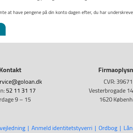
vente at have pengene på din konto dagen efter, du har underskreve
Kontakt
Firmaoplysn
rvice@goloan.dk
CVR: 3967
on:
52 11 31 17
Vesterbrogade 149 
rdage 9 – 15
1620 Københ
vejledning
Anmeld identitetstyverri
Ordbog
Lån