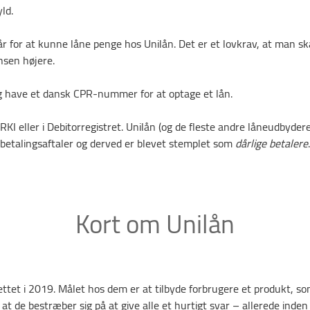
ld.
r for at kunne låne penge hos Unilån. Det er et lovkrav, at man s
sen højere.
 have et dansk CPR-nummer for at optage et lån.
KI eller i Debitorregistret. Unilån (og de fleste andre låneudbydere)
 betalingsaftaler og derved er blevet stemplet som
dårlige betalere
.
Kort om Unilån
ettet i 2019. Målet hos dem er at tilbyde forbrugere et produkt, s
 at de bestræber sig på at give alle et hurtigt svar – allerede inden