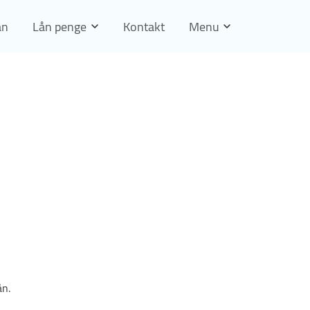
ån
Lån penge
Kontakt
Menu
ån.