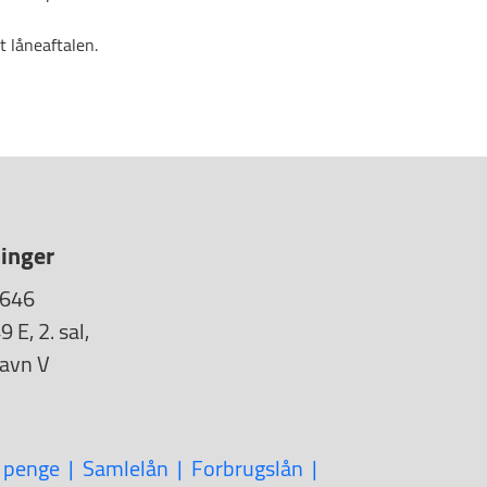
t låneaftalen.
inger
1646
E, 2. sal,
avn V
 penge
Samlelån
Forbrugslån