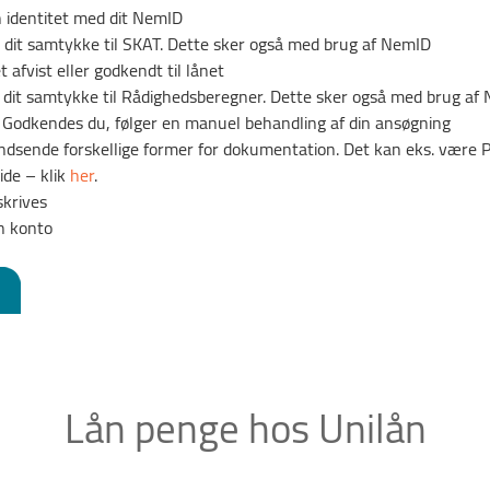
n identitet med dit NemID
 dit samtykke til SKAT. Dette sker også med brug af NemID
 afvist eller godkendt til lånet
e dit samtykke til Rådighedsberegner. Dette sker også med brug af
g. Godkendes du, følger en manuel behandling af din ansøgning
t indsende forskellige former for dokumentation. Det kan eks. være
ide – klik
her
.
skrives
in konto
Lån penge hos Unilån