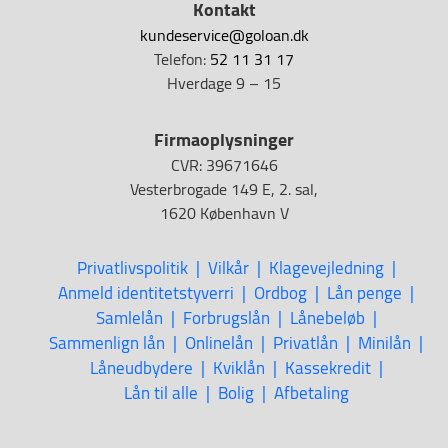
Kontakt
kundeservice@goloan.dk
Telefon:
52 11 31 17
Hverdage 9 – 15
Firmaoplysninger
CVR: 39671646
Vesterbrogade 149 E, 2. sal,
1620 København V
Privatlivspolitik
Vilkår
Klagevejledning
Anmeld identitetstyverri
Ordbog
Lån penge
Samlelån
Forbrugslån
Lånebeløb
Sammenlign lån
Onlinelån
Privatlån
Minilån
Låneudbydere
Kviklån
Kassekredit
Lån til alle
Bolig
Afbetaling