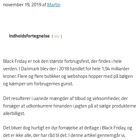
Udgivet
november 19, 2019
af
Martin
den
Indholdsfortegnelse
Vis
Black Friday er nok den største forbrugsfest, der findes i hele
verden. I Danmark blev der i 2018 handlet for hele 1,94 milliarder
kroner. Flere og flere butikker og webshops hopper med på bølgen
og kæmper om forbrugernes gunst.
Det resulterer i uanede mængder af tilbud og virksomheder, der
forsøger at udkonkurrere hinanden i jagten på at sælge produkterne
allerbilligst.
Det bliver dog hurtigt en dyr fornøjelse at deltage i Black Friday, og
det er ikke alle, der har råd til det. I denne artikel gennemgår vi,