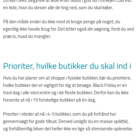
Du kan f.eks. begynde at lede efter tilbud i god tid i forvejen. Lav evt.
en liste, hvor du skriver alle de ting ned, som du skal købe.
På den måde ender du ikke med at bruge penge på noget, du
egentlig ikke havde brug for. Det letter også din søgning, fordi du ved
præcis, hvad du mangler.
Prioriter, hvilke butikker du skal ind i
Hvis du har planer om at shoppe i fysiske butikker, bør du prioritere,
hvilke butikker der er vigtigst for dig at besøge. Black Friday er en
travl dag i alle storcentre og i de fleste butikker. Derfor kan du ikke
forvente at nå i 15 forskellige butikker på én dag.
Prioriter i steder at nå i 4-5 butikker, som du på forhånd har
gennemsøgt for gode tilbud. Derved undgår du en masse spildtid,
og forhåbentlig bliver det heller ikke en lige så stressende oplevelse.