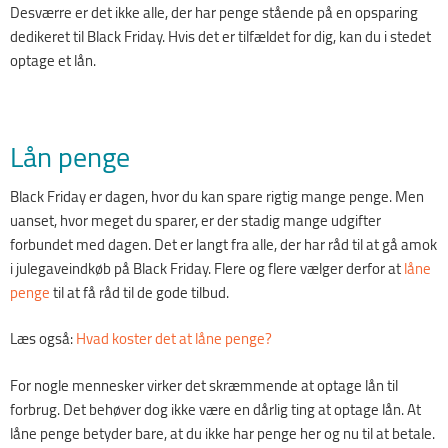
Desværre er det ikke alle, der har penge stående på en opsparing
dedikeret til Black Friday. Hvis det er tilfældet for dig, kan du i stedet
optage et lån.
Lån penge
Black Friday er dagen, hvor du kan spare rigtig mange penge. Men
uanset, hvor meget du sparer, er der stadig mange udgifter
forbundet med dagen. Det er langt fra alle, der har råd til at gå amok
i julegaveindkøb på Black Friday. Flere og flere vælger derfor at
låne
penge
til at få råd til de gode tilbud.
Læs også:
Hvad koster det at låne penge?
For nogle mennesker virker det skræmmende at optage lån til
forbrug. Det behøver dog ikke være en dårlig ting at optage lån. At
låne penge betyder bare, at du ikke har penge her og nu til at betale.