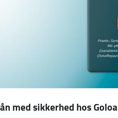
Priseks.: Saml
Md. yde
{{variableIn
{{totalRepayme
ån med sikkerhed hos Golo