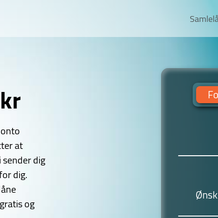
Samlel
kr
Fo
konto
ter at
i sender dig
or dig.
låne
Ønske
gratis og