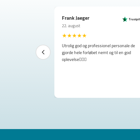
Frank Jaeger
Trustpilot
Trustpilot
Trustpilot
Trustpilot
Trustpilot
Trustpil
22. august
★
★
★
★
★
Utrolig god og professionel personale de
gjorde hele forløbet nemt og til en god
oplevelse👌🏼😊