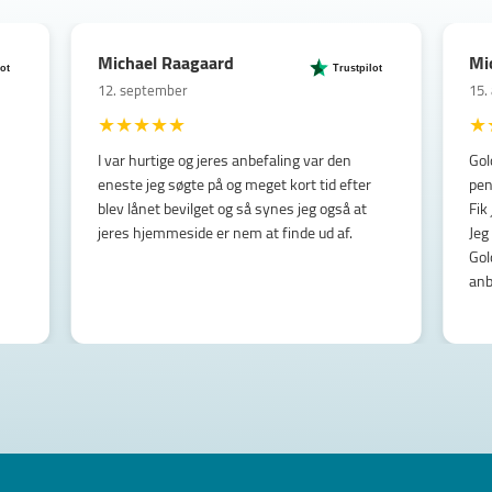
Michael Raagaard
Mi
ot
Trustpilot
12. september
15.
★
★
★
★
★
★
I var hurtige og jeres anbefaling var den
Gol
eneste jeg søgte på og meget kort tid efter
pen
blev lånet bevilget og så synes jeg også at
Fik
jeres hjemmeside er nem at finde ud af.
Jeg
Gol
anb