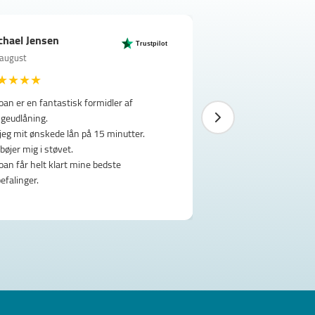
chael Jensen
Grace Ahrendt Chr
Heidi Lund
Susanne Rekevik
Maja
Trustpilot
 august
24. marts
12. februar
30. december
12. december
★
★
★
★
oan er en fantastisk formidler af
geudlåning.
 jeg mit ønskede lån på 15 minutter.
 bøjer mig i støvet.
oan får helt klart mine bedste
efalinger.