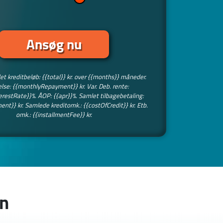
Ansøg nu
et kreditbeløb: {{total}} kr. over {{months}} måneder.
lse: {{monthlyRepayment}} kr. Var. Deb. rente:
terestRate}}%. ÅOP: {{apr}}%. Samlet tilbagebetaling:
nt}} kr. Samlede kreditomk.: {{costOfCredit}} kr. Etb.
omk.: {{installmentFee}} kr.
an