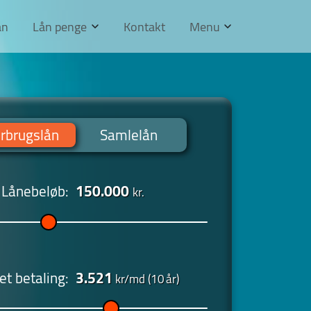
ån
Lån penge
Kontakt
Menu
rbrugslån
Samlelån
Lånebeløb:
kr.
t betaling:
3.521
kr/md (
år)