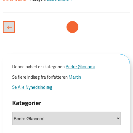
Skabelon)”
Den
Navigation
Side
Forrige
til
5
side
indlæg
Denne nyhed er i kategorien
Bedre Økonomi
Se flere indlæg fra forfatteren
Martin
Se Alle Nyhedsindlæg
Kategorier
Kategorier