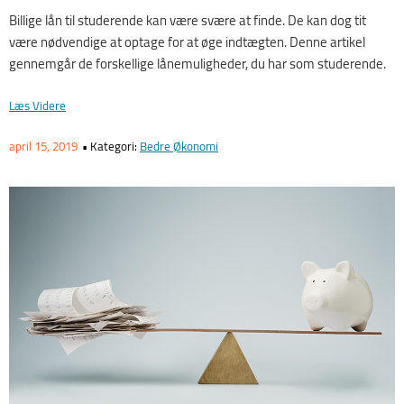
Billige lån til studerende kan være svære at finde. De kan dog tit
være nødvendige at optage for at øge indtægten. Denne artikel
gennemgår de forskellige lånemuligheder, du har som studerende.
“Sådan
Læs Videre
Finder
Du
Udgivet
April 15, 2019
• Kategori:
Bedre Økonomi
Billige
Den
Lån
Til
Studerende”