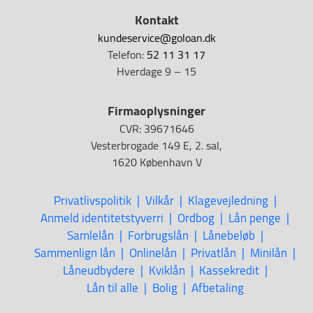
Kontakt
kundeservice@goloan.dk
Telefon:
52 11 31 17
Hverdage 9 – 15
Firmaoplysninger
CVR: 39671646
Vesterbrogade 149 E, 2. sal,
1620 København V
Privatlivspolitik
Vilkår
Klagevejledning
Anmeld identitetstyverri
Ordbog
Lån penge
Samlelån
Forbrugslån
Lånebeløb
Sammenlign lån
Onlinelån
Privatlån
Minilån
Låneudbydere
Kviklån
Kassekredit
Lån til alle
Bolig
Afbetaling