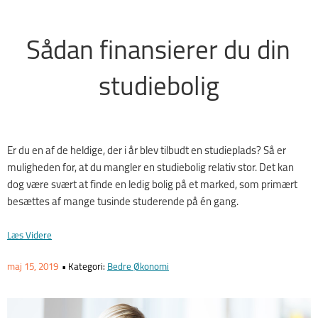
Sådan finansierer du din
studiebolig
Er du en af de heldige, der i år blev tilbudt en studieplads? Så er
muligheden for, at du mangler en studiebolig relativ stor. D
et kan
dog være svært at finde en ledig bolig på et marked, som primært
besættes af mang
e tusinde studerende på én gang.
“Sådan
Læs Videre
Finansierer
Du
Udgivet
Maj 15, 2019
• Kategori:
Bedre Økonomi
Din
Den
Studiebolig”