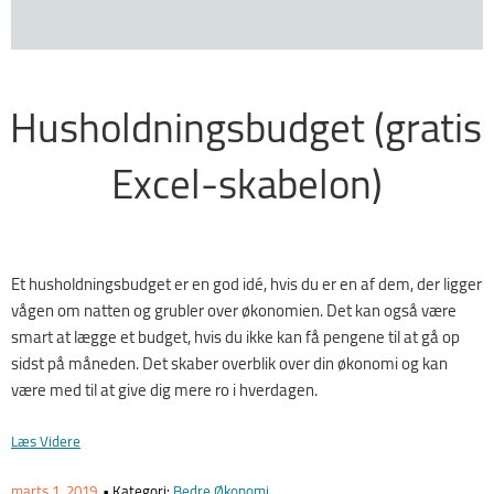
Husholdningsbudget (gratis
Excel-skabelon)
Et husholdningsbudget er en god idé, hvis du er en af dem, der ligger
vågen om natten og grubler over økonomien. Det kan også være
smart at lægge et budget,
hvis du ikke kan få pengene til at gå op
sidst på måneden.
Det skaber overblik over din økonomi og kan
være med til at give dig mere ro i hverdagen.
“Husholdningsbudget
Læs Videre
(gratis
Excel-
Udgivet
Marts 1, 2019
• Kategori:
Bedre Økonomi